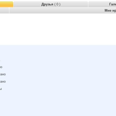
Друзья
( 0 )
Гал
Мне н
а
но
зано
зано
ны