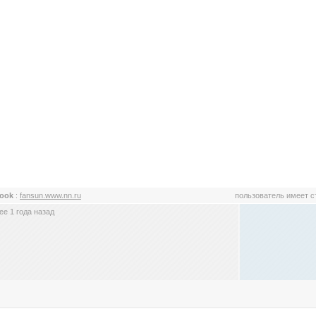
look
:
fansun.www.nn.ru
пользователь имеет 
е 1 года назад