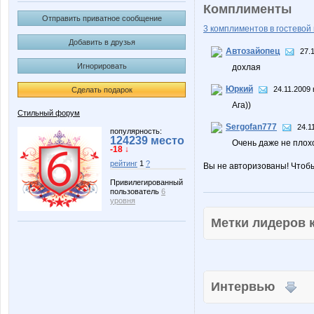
Комплименты
Отправить приватное сообщение
3 комплиментов в гостевой 
Добавить в друзья
Автозайопец
27.
Игнорировать
дохлая
Юркий
24.11.2009 
Сделать подарок
Ага))
Стильный форум
Sergofan777
24.1
популярность:
124239 место
Очень даже не плох
-18 ↓
рейтинг
1
?
Вы не авторизованы! Чтоб
Привилегированный
пользователь
6
уровня
Метки лидеров
Интервью