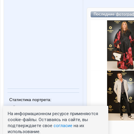
Последние
фотогра
Статистика портрета:
сейчас просматривают портрет - 0
На информационном ресурсе применяются
зарегистрированные пользователи
посетившие портрет за 7 дней - 0
cookie-файлы. Оставаясь на сайте, вы
подтверждаете свое
согласие
на их
использование.