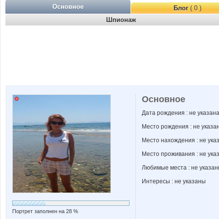
Основное
Блог
( 0 )
Шпионаж
Основное
Дата рождения : не указан
Место рождения : не указа
Место нахождения : не ука
Место проживания : не ука
Любимые места : не указа
Интересы : не указаны
Портрет заполнен на 28 %